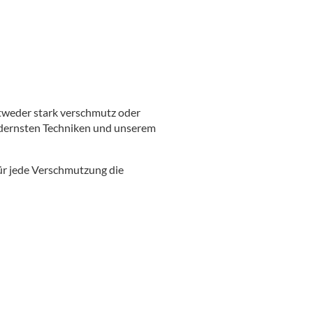
ntweder stark verschmutz oder
odernsten Techniken und unserem
ür jede Verschmutzung die