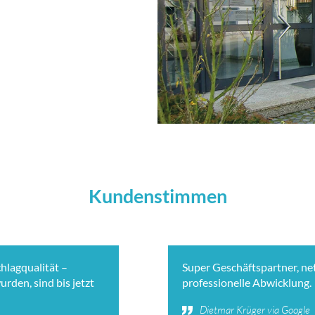
Kundenstimmen
hlagqualität –
Super Geschäftspartner, n
rden, sind bis jetzt
professionelle Abwicklung.
Dietmar Krüger via Google