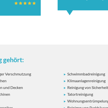
 gehört:
iger Verschmutzung
Schwimmbadreinigung
chen
Klimaanlagenreinigung
len und Decken
Reinigung von Sicherhei
chinen
Tatortreinigung
Wohnungsentrümpelun
rspikes
Reinigen von Parkhäuse