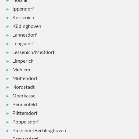
Ippendorf
Kessenich
Küdinghoven
Lannesdorf
Lengsdorf
Lessenich/Meßdorf
Limperich
Mehlem
Muffendorf
Nordstadt
Oberkassel
Pennenfeld
Plittersdorf
Poppelsdorf
Pützchen/Bechlinghoven
Ramersdorf