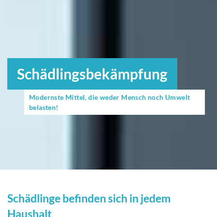
Schädlingsbekämpfung
Modernste Mittel, die weder Mensch noch Umwelt
belasten!
Schädlinge befinden sich in jedem
Haushalt