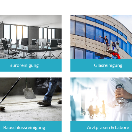
Büroreinigung
Glasreinigung
Bauschlussreinigung
Arztpraxen & Labore