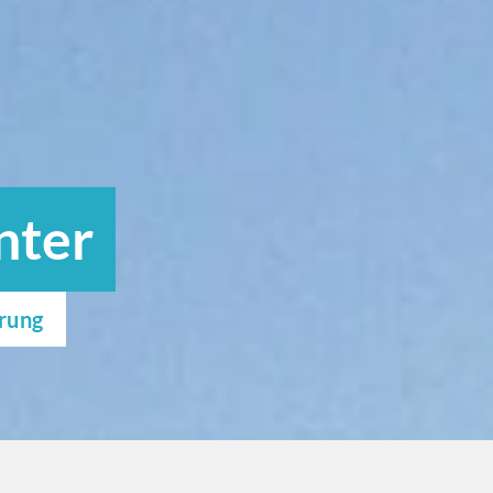
nter
erung