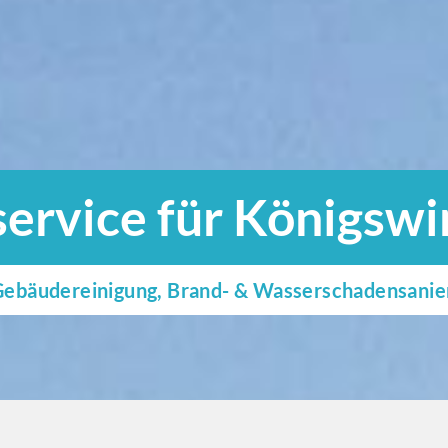
ervice für Königswi
e Gebäudereinigung, Brand- & Wasserschadensani