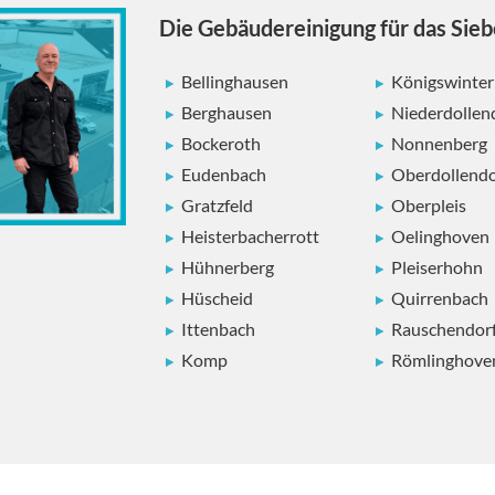
Die Gebäudereinigung für das Sie
Bellinghausen
Königswinter
Berghausen
Niederdollen
Bockeroth
Nonnenberg
Eudenbach
Oberdollendo
Gratzfeld
Oberpleis
Heisterbacherrott
Oelinghoven
Hühnerberg
Pleiserhohn
Hüscheid
Quirrenbach
Ittenbach
Rauschendor
Komp
Römlinghove