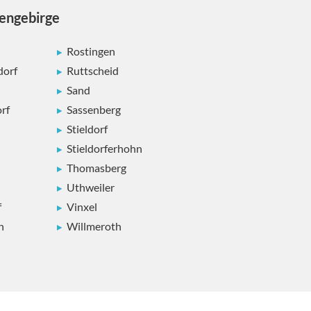
bengebirge
Rostingen
dorf
Ruttscheid
Sand
rf
Sassenberg
Stieldorf
Stieldorferhohn
Thomasberg
Uthweiler
f
Vinxel
n
Willmeroth