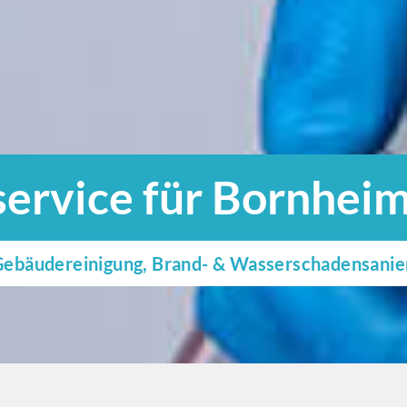
ervice für Bornhei
e Gebäudereinigung, Brand- & Wasserschadensani