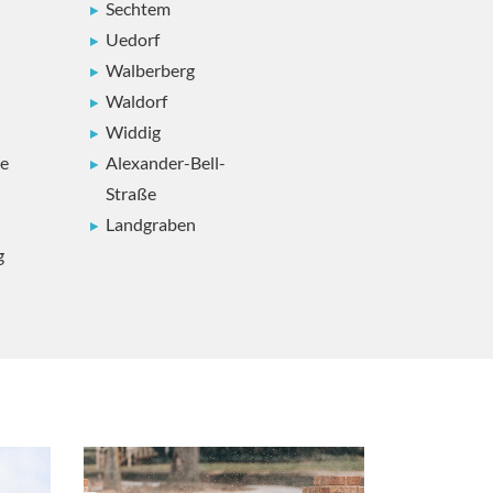
Sechtem
Uedorf
Walberberg
Waldorf
Widdig
ße
Alexander-Bell-
Straße
Landgraben
g