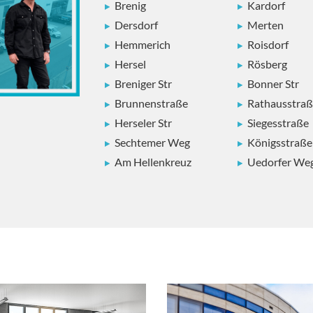
Brenig
Kardorf
Dersdorf
Merten
Hemmerich
Roisdorf
Hersel
Rösberg
Breniger Str
Bonner Str
Brunnenstraße
Rathausstra
Herseler Str
Siegesstraße
Sechtemer Weg
Königsstraße
Am Hellenkreuz
Uedorfer We