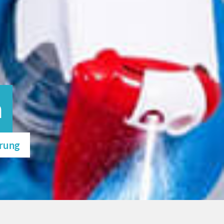
m
erung