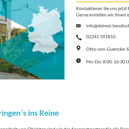
Kontaktieren Sie uns jetzt 
Gerne erstellen wir Ihnen e
info@deimel-bendisc
02241 391810
Otto-von-Guericke-St
Mo-Do: 8:00-16:30 Uh
ringen´s ins Reine
innerhalb von Objekten sind wir der Ansprechpartner für alle Rei