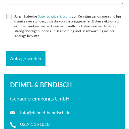
Ja, ich habe die
Datenschutzerklärung
zur Kenntnis genommen und bin
damit einverstanden, dass die von mir angegebenen Daten elektronisch
erhoben und gespeichert werden. Sämtliche Daten werden dabei nur
streng zweckgebunden zur Bearbeitung und Beantwortung meiner
Anfrage benutzt.
DEIMEL & BENDISCH
Gebäudereinigungs GmbH
info@deimel-bendisch.de
02241 391810