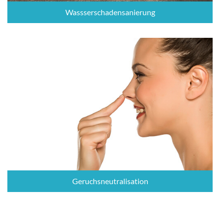
Wassserschadensanierung
Geruchsneutralisation