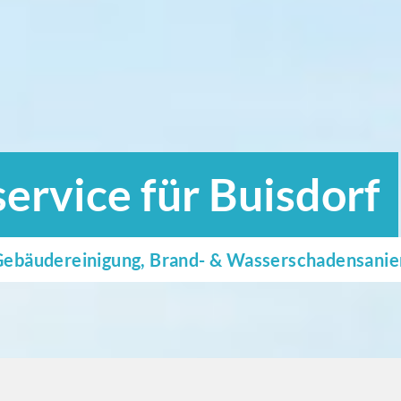
rvice für Buisdorf
e Gebäudereinigung, Brand- & Wasserschadensani