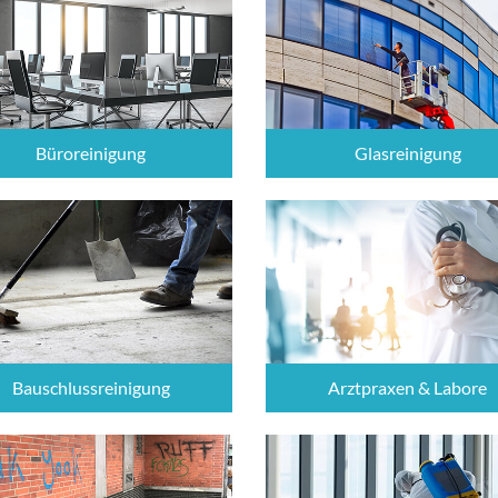
Büroreinigung
Glasreinigung
Bauschlussreinigung
Arztpraxen & Labore